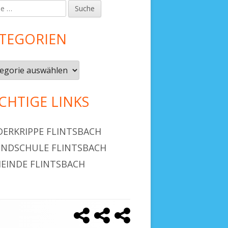
upt-
debar
TEGORIEN
CHTIGE LINKS
DERKRIPPE FLINTSBACH
NDSCHULE FLINTSBACH
EINDE FLINTSBACH
Kinderkrippe
Grundschule
Gemeinde
Social
Flintsbach
Flintsbach
Flintsbach
Links